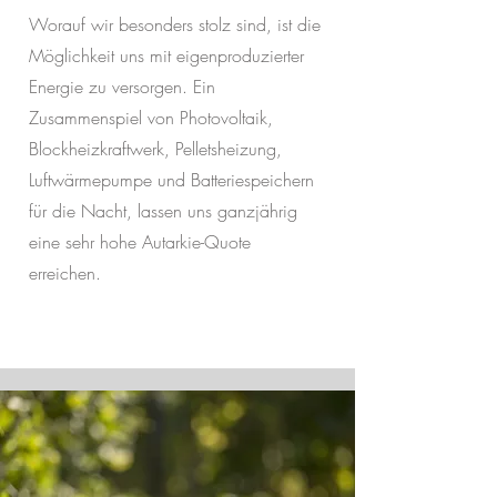
Worauf wir besonders stolz sind, ist die
Möglichkeit uns mit eigenproduzierter
Energie zu versorgen. Ein
Zusammenspiel von Photovoltaik,
Blockheizkraftwerk, Pelletsheizung,
Luftwärmepumpe und Batteriespeichern
für die Nacht, lassen uns ganzjährig
eine sehr hohe Autarkie-Quote
erreichen.