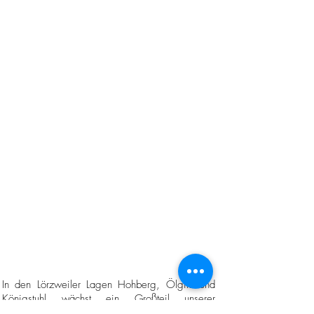
In den Lörzweiler Lagen Hohberg, Ölgild und
Königstuhl wächst ein Großteil unserer
Burgunderweine
, die durch überwiegende Löss