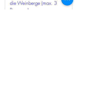
die Weinberge (max. 3
Personen)
Termine nur auf Anfrage
Mehr Infos
Details