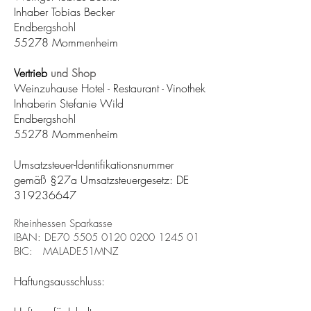
Inhaber Tobias Becker
Endbergshohl
55278 Mommenheim
Vertrieb
und Shop
Weinzuhause Hotel - Restaurant - Vinothek
Inhaberin Stefanie Wild
Endbergshohl
55278 Mommenheim
Umsatzsteuer-Identifikationsnummer
gemäß §27a Umsatzsteuergesetz: DE
319236647
Rheinhessen Sparkasse
IBAN: DE70
5505 0120 0200 1245
01
BIC: MALADE51MNZ
Haftungsausschluss: