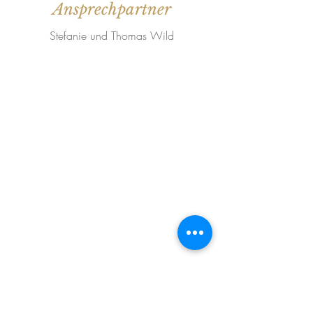
Ansprechpartner
Stefanie und Thomas Wild
Weingut Tobias Becker
Endbergshohl
55278 Mommenheim
Rheinhessen