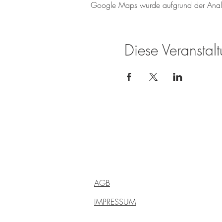
Google Maps wurde aufgrund der Analyti
Diese Veranstalt
Weingut Tobias Becker
Endbergshohl
55278 Mommenheim
Rheinhessen
AGB
IMPRESSUM