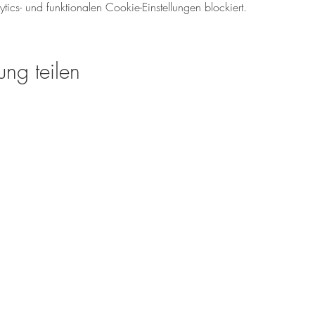
cs- und funktionalen Cookie-Einstellungen blockiert.
ung teilen
Öffnungszeiten für den We
Mo-So: 08.00 - 18:00 U
Tel.: 06138 - 9429980
weinverkauf@meinweinz
www.meinweinzuhause.
Rheinhessen Sparkasse