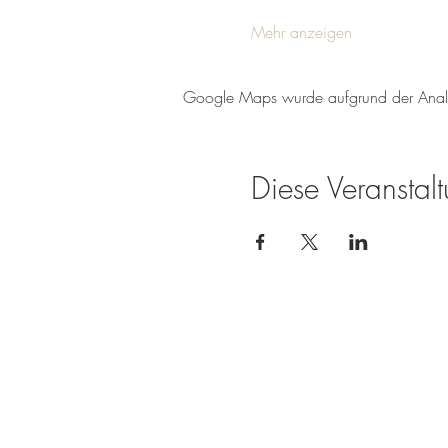
Mehr anzeigen
Google Maps wurde aufgrund der Analyti
Diese Veranstalt
Weingut Tobias Becker
Endbergshohl
55278 Mommenheim
Rheinhessen