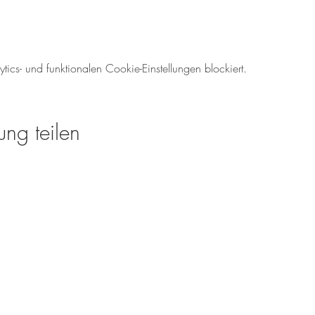
cs- und funktionalen Cookie-Einstellungen blockiert.
ung teilen
Öffnungszeiten für den We
Mo-So: 08.00 - 18:00 U
Tel.: 06138 - 9429980
weinverkauf@meinweinz