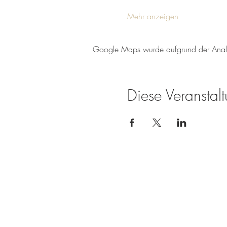
Mehr anzeigen
Google Maps wurde aufgrund der Analyti
Diese Veranstalt
Weingut Tobias Becker
Endbergshohl
55278 Mommenheim
Rheinhessen