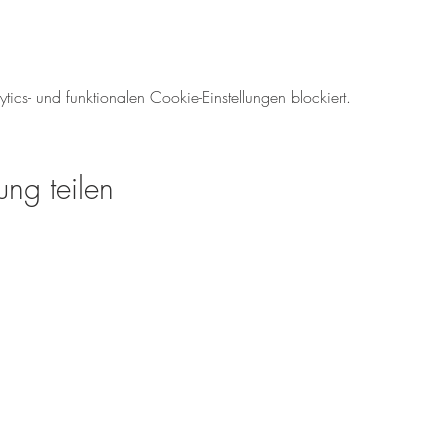
cs- und funktionalen Cookie-Einstellungen blockiert.
ung teilen
Öffnungszeiten für den We
Mo-So: 08.00 - 18:00 U
Tel.: 06138 - 9429980
weinverkauf@meinweinz