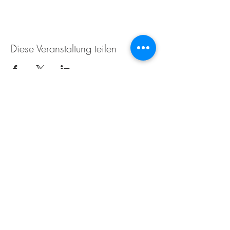
Diese Veranstaltung teilen
Weingut Tobias Becker
Endbergshohl
55278 Mommenheim
Rheinhessen
AGB
IMPRESSUM
Öffnungszeiten für den Weinverkauf im