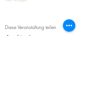
Diese Veranstaltung teilen
Weingut Tobias Becker
Endbergshohl
55278 Mommenheim
Rheinhessen
AGB
IMPRESSUM