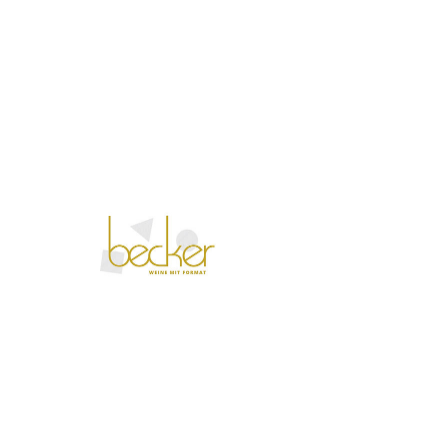
Fr., 23. Juni
  |  
Mommenheim
Führung durch und um das Weingut Becker in
Mommenheim
Tickets stehen nicht zum Verkauf
Jetzt andere Veranstaltungen
ansehen
Zeit & Ort
23. Juni 2028, 16:30 – 17:10
Mommenheim, Endbergshohl 1, 55278
Mommenheim, Deutschland
Über die Veranstaltung
Weingutsbesichtigung – Entdecken Sie das 