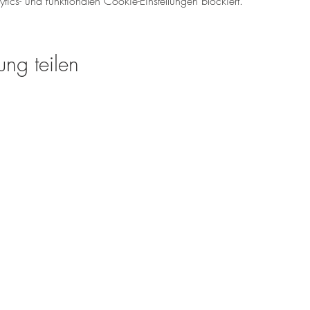
cs- und funktionalen Cookie-Einstellungen blockiert.
ung teilen
Öffnungszeiten für den We
Mo-So: 08.00 - 18:00 U
Tel.: 06138 - 9429980
weinverkauf@meinweinz
www.meinweinzuhause.
Rheinhessen Sparkasse
IBAN: DE44 5535 0010