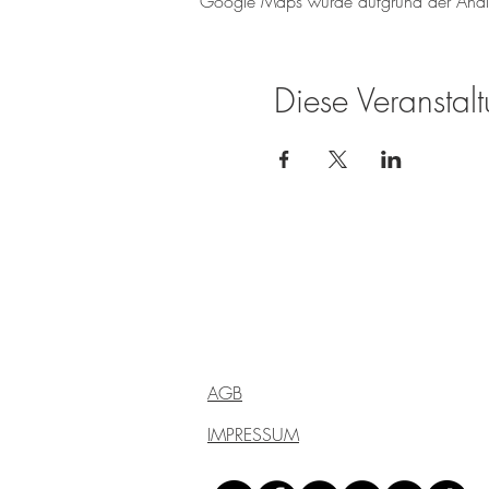
Google Maps wurde aufgrund der Analyti
Diese Veranstalt
Weingut Tobias Becker
Endbergshohl
55278 Mommenheim
Rheinhessen
AGB
IMPRESSUM