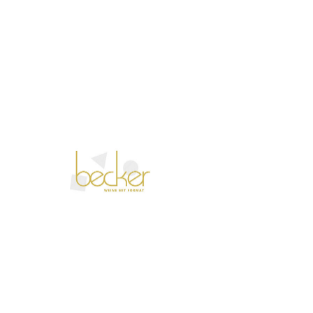
Sa., 27. Juni
  |  
Mommenheim
Führung durch und um das Weingut Becker in
Mommenheim
Tickets stehen nicht zum Verkauf
Jetzt andere Veranstaltungen
ansehen
Zeit & Ort
27. Juni 2026, 16:30 – 17:10
Mommenheim, Endbergshohl 1, 55278
Mommenheim, Deutschland
Über die Veranstaltung
Weingutsbesichtigung – Entdecken Sie das 