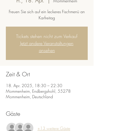
Fr., 18. Apr.
  |  
Mommenheim
Freuen Sie sich auf ein leckeres Fischmenü an
Karfreitag
Tickets stehen nicht zum Verkauf
Jetzt andere Veranstaltungen
ansehen
Zeit & Ort
18. Apr. 2025, 18:30 – 22:30
Mommenheim, Endbergshohl, 55278
Mommenheim, Deutschland
Gäste
+13 weitere Gäste