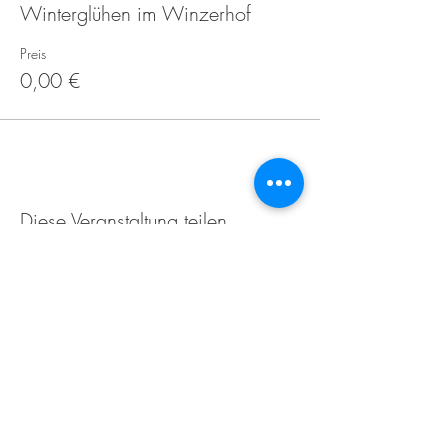
Winterglühen im Winzerhof
Preis
0,00 €
Diese Veranstaltung teilen
Weingut Tobias Becker
Endbergshohl
55278 Mommenheim
Rheinhessen
AGB