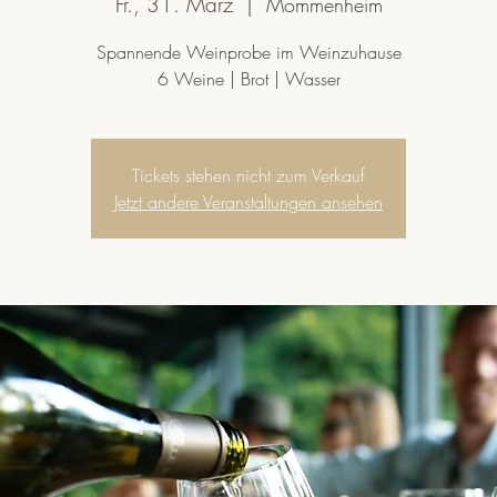
Fr., 31. März
  |  
Mommenheim
Spannende Weinprobe im Weinzuhause
6 Weine | Brot | Wasser
Tickets stehen nicht zum Verkauf
Jetzt andere Veranstaltungen ansehen