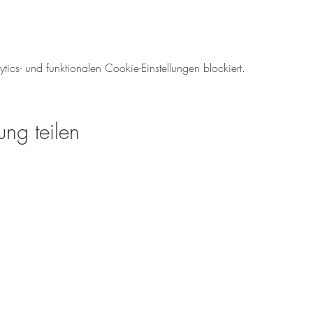
cs- und funktionalen Cookie-Einstellungen blockiert.
ung teilen
Öffnungszeiten für den We
Mo-So: 08.00 - 18:00 U
Tel.: 06138 - 9429980
weinverkauf@meinweinz