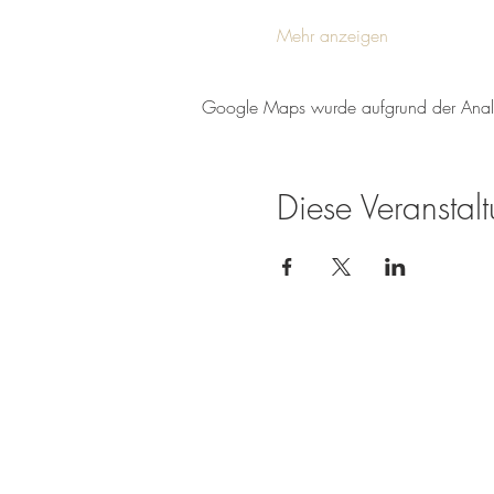
Mehr anzeigen
Google Maps wurde aufgrund der Analyti
Diese Veranstalt
Weingut Tobias Becker
Endbergshohl
55278 Mommenheim
Rheinhessen