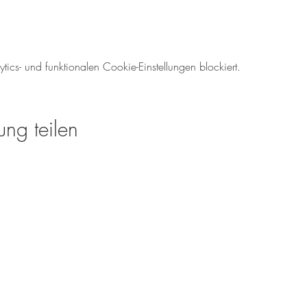
cs- und funktionalen Cookie-Einstellungen blockiert.
ung teilen
Öffnungszeiten für den We
Mo-So: 08.00 - 18:00 U
Tel.: 06138 - 9429980
weinverkauf@meinweinz