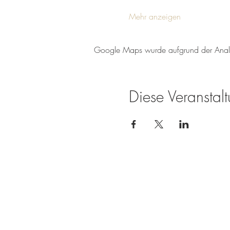
Mehr anzeigen
Google Maps wurde aufgrund der Analyti
Diese Veranstalt
Weingut Tobias Becker
Endbergshohl
55278 Mommenheim
Rheinhessen