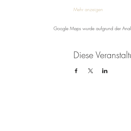
Mehr anzeigen
Google Maps wurde aufgrund der Analyti
Diese Veranstalt
Weingut Tobias Becker
Endbergshohl
55278 Mommenheim
Rheinhessen