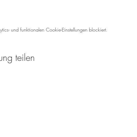
cs- und funktionalen Cookie-Einstellungen blockiert.
ung teilen
Öffnungszeiten für den We
Mo-So: 08.00 - 18:00 U
Tel.: 06138 - 9429980
weinverkauf@meinweinz