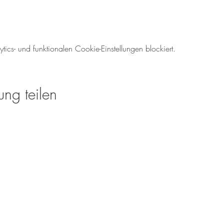
cs- und funktionalen Cookie-Einstellungen blockiert.
ung teilen
Öffnungszeiten für den We
Mo-So: 08.00 - 18:00 U
Tel.: 06138 - 9429980
weinverkauf@meinweinz