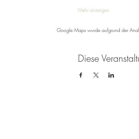
Mehr anzeigen
Google Maps wurde aufgrund der Analyti
Diese Veranstalt
Weingut Tobias Becker
Endbergshohl
55278 Mommenheim
Rheinhessen