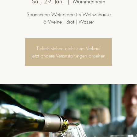
Sa., 29. Jan.
  |  
Mommenheim
Spannende Weinprobe im Weinzuhause
6 Weine | Brot | Wasser
Tickets stehen nicht zum Verkauf
Jetzt andere Veranstaltungen ansehen