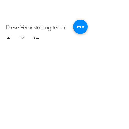
Diese Veranstaltung teilen
Weingut Tobias Becker
Endbergshohl
55278 Mommenheim
Rheinhessen
AGB
IMPRESSUM
Öffnungszeiten für den Weinverkauf im