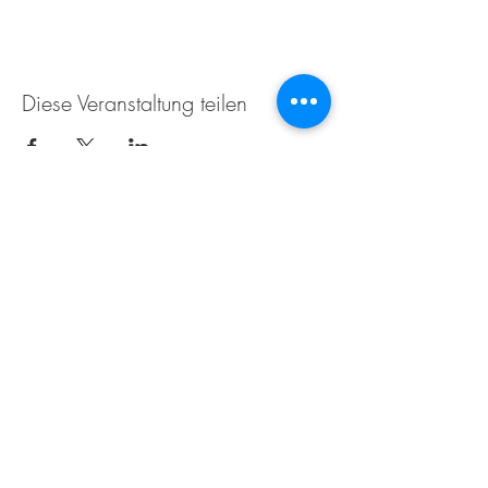
Diese Veranstaltung teilen
Weingut Tobias Becker
Endbergshohl
55278 Mommenheim
Rheinhessen
AGB
IMPRESSUM
Öffnungszeiten für den Weinverkauf im