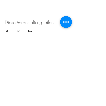
Diese Veranstaltung teilen
Weingut Tobias Becker
Endbergshohl
55278 Mommenheim
Rheinhessen
AGB
IMPRESSUM
Öffnungszeiten für den Weinverkauf im