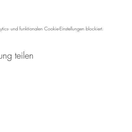
cs- und funktionalen Cookie-Einstellungen blockiert.
ung teilen
Öffnungszeiten für den We
Mo-So: 08.00 - 18:00 U
Tel.: 06138 - 9429980
weinverkauf@meinweinz