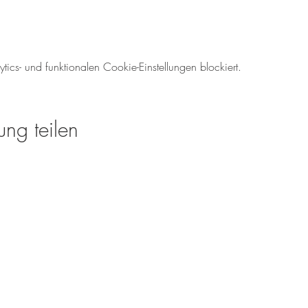
cs- und funktionalen Cookie-Einstellungen blockiert.
ung teilen
Öffnungszeiten für den We
Mo-So: 08.00 - 18:00 U
Tel.: 06138 - 9429980
weinverkauf@meinweinz