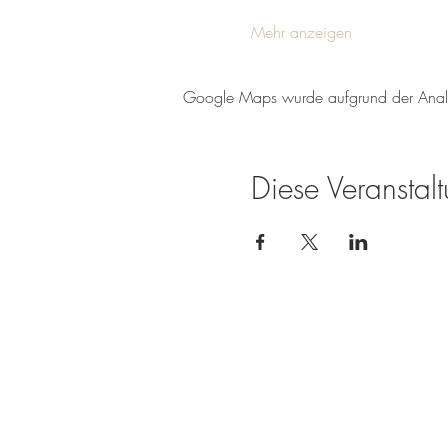
Mehr anzeigen
Google Maps wurde aufgrund der Analyti
Diese Veranstalt
Weingut Tobias Becker
Endbergshohl
55278 Mommenheim
Rheinhessen