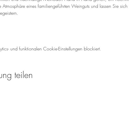
e Atmosphäre eines familiengeführten Weinguts und lassen Sie sich 
egeistern. 
cs- und funktionalen Cookie-Einstellungen blockiert.
ung teilen
Öffnungszeiten für den We
Mo-So: 08.00 - 18:00 U