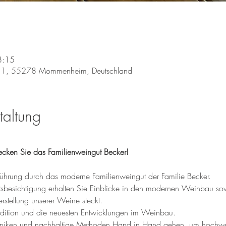
8:15
 1, 55278 Mommenheim, Deutschland
taltung
ecken Sie das Familienweingut Becker!
ührung durch das moderne Familienweingut der Familie Becker. 
tsbesichtigung erhalten Sie Einblicke in den modernen Weinbau sow
erstellung unserer Weine steckt.
radition und die neuesten Entwicklungen im Weinbau. 
hniken und nachhaltige Methoden Hand in Hand gehen, um hochwer