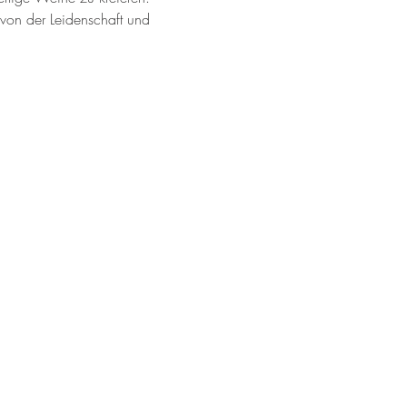
von der Leidenschaft und 
inverkauf im Weinzuhause
hr