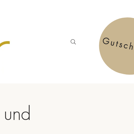
Gutsc
 und