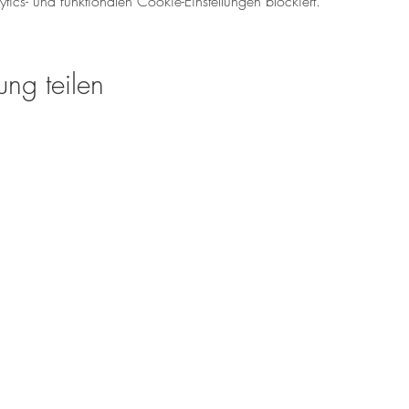
cs- und funktionalen Cookie-Einstellungen blockiert.
ung teilen
Öffnungszeiten für den We
Mo-So: 08.00 - 18:00 U
Tel.: 06138 - 9429980
weinverkauf@meinweinz
www.meinweinzuhause.
Rheinhessen Sparkasse
IBAN: DE44 5535 0010