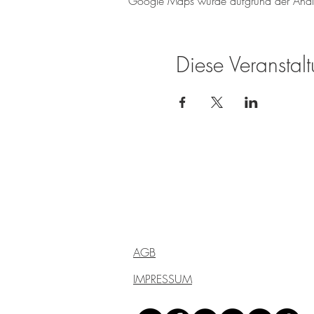
Google Maps wurde aufgrund der Analyti
Diese Veranstalt
Weingut Tobias Becker
Endbergshohl
55278 Mommenheim
Rheinhessen
AGB
IMPRESSUM