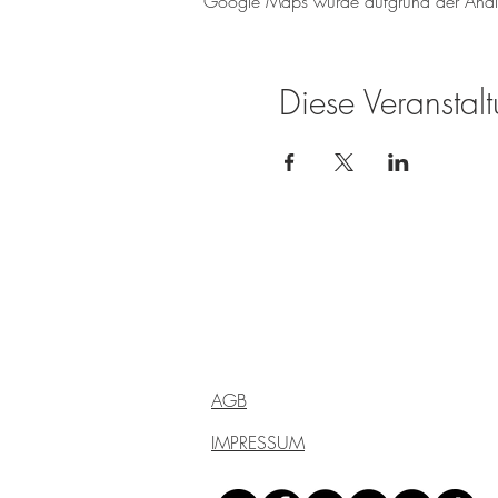
Google Maps wurde aufgrund der Analyti
Diese Veranstalt
Weingut Tobias Becker
Endbergshohl
55278 Mommenheim
Rheinhessen
AGB
IMPRESSUM