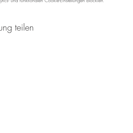
cs- und funktionalen Cookie-Einstellungen blockiert.
ung teilen
Öffnungszeiten für den We
Mo-So: 08.00 - 18:00 U
Tel.: 06138 - 9429980
weinverkauf@meinweinz
www.meinweinzuhause.
Rheinhessen Sparkasse
IBAN: DE44 5535 0010