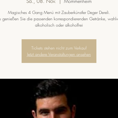
Sa., 08. Nov.
  |  
Mommenheim
Magisches 4 Gang Menü mit Zauberkünstler Deger Dereli.
 genießen Sie die passenden korrespondierenden Getränke, wahl
alkoholisch oder alkoholfrei
Tickets stehen nicht zum Verkauf
Jetzt andere Veranstaltungen ansehen