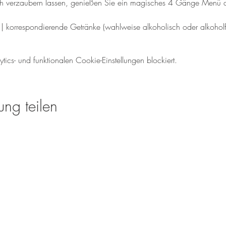
ich verzaubern lassen, genießen Sie ein magisches 4 Gänge Menü
korrespondierende Getränke (wahlweise alkoholisch oder alkoholf
cs- und funktionalen Cookie-Einstellungen blockiert.
ung teilen
Öffnungszeiten für den We
Mo-So: 08.00 - 18:00 U
Tel.: 06138 - 9429980