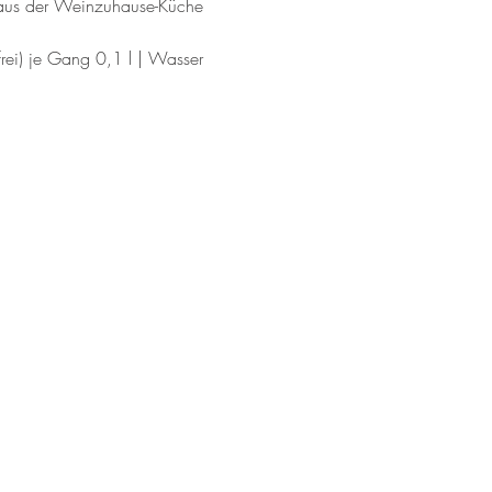
 aus der Weinzuhause-Küche
rei) je Gang 0,1 l | Wasser
inverkauf im Weinzuhause
hr