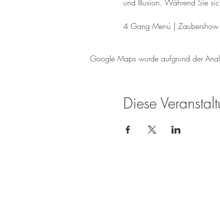
und Illusion. Während Sie s
4 Gang Menü | Zaubershow | 
Google Maps wurde aufgrund der Analyti
Diese Veranstalt
Weingut Tobias Becker
Endbergshohl
55278 Mommenheim
Rheinhessen