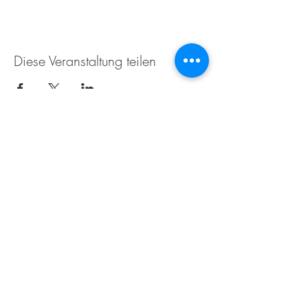
Diese Veranstaltung teilen
Weingut Tobias Becker
Endbergshohl
55278 Mommenheim
Rheinhessen
AGB
IMPRESSUM
Öffnungszeiten für den Weinverkauf im