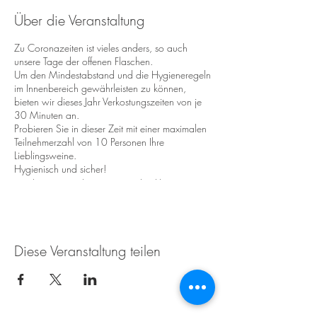
Über die Veranstaltung
Zu Coronazeiten ist vieles anders, so auch
unsere Tage der offenen Flaschen.
Um den Mindestabstand und die Hygieneregeln
im Innenbereich gewährleisten zu können,
bieten wir dieses Jahr Verkostungszeiten von je
30 Minuten an.
Probieren Sie in dieser Zeit mit einer maximalen
Teilnehmerzahl von 10 Personen Ihre
Lieblingsweine.
Hygienisch und sicher!
Wir beraten Sie kompetent und in kleinem
Rahmen.
Danach laden wir Sie noch zum verweilen in
unserem Weingut ein.
Stärken Sie sich am Winzergrill und genießen
Diese Veranstaltung teilen
hierzu ein leckeres Glas Ihres Lieblingsweines.
Wir freuen uns auf Sie!