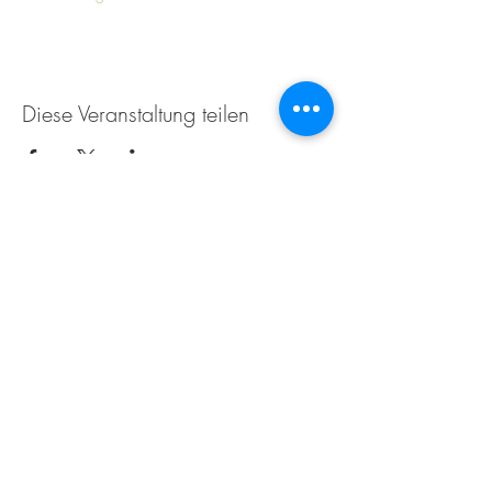
Diese Veranstaltung teilen
Weingut Tobias Becker
Endbergshohl
55278 Mommenheim
Rheinhessen
AGB
IMPRESSUM
Öffnungszeiten für den Weinverkauf im