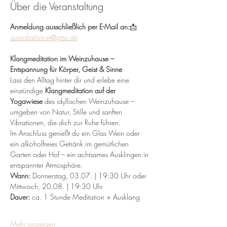
Über die Veranstaltung
Anmeldung ausschließlich per E-Mail an:
📩 
sonicbalance@gmx.de
Klangmeditation im Weinzuhause – 
Entspannung für Körper, Geist & Sinne
Lass den Alltag hinter dir und erlebe eine 
einstündige 
Klangmeditation auf der 
Yogawiese
 des idyllischen Weinzuhause – 
umgeben von Natur, Stille und sanften 
Vibrationen, die dich zur Ruhe führen.
Im Anschluss genießt du ein Glas Wein oder 
ein alkoholfreies Getränk im gemütlichen 
Garten oder Hof – ein achtsames Ausklingen in 
entspannter Atmosphäre.
Wann:
 Donnerstag, 03.07. | 19:30 Uhr oder 
Mittwoch, 20.08. | 19:30 Uhr 
Dauer:
 ca. 1 Stunde Meditation + Ausklang
Mehr anzeigen